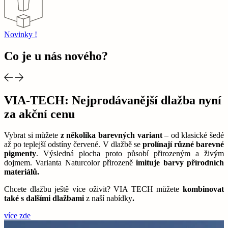
Novinky !
Co je u nás nového?
VIA-TECH: Nejprodávanější dlažba nyní
za akční cenu
Vybrat si můžete
z několika barevných variant
– od klasické šedé
B
až po teplejší odstíny červené. V dlažbě se
prolínají různé barevné
t
pigmenty
. Výsledná plocha proto působí přirozeným a živým
d
dojmem. Varianta Naturcolor přirozeně
imituje barvy přírodních
d
materiálů.
v
Chcete dlažbu ještě více oživit? VIA TECH můžete
kombinovat
také s dalšími dlažbami
z naší nabídky
.
více zde