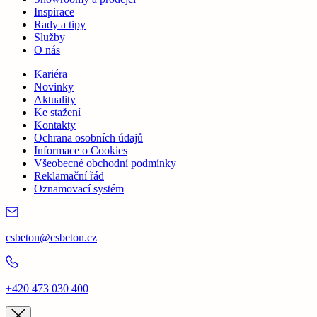
Inspirace
Rady a tipy
Služby
O nás
Kariéra
Novinky
Aktuality
Ke stažení
Kontakty
Ochrana osobních údajů
Informace o Cookies
Všeobecné obchodní podmínky
Reklamační řád
Oznamovací systém
csbeton@csbeton.cz
+420 473 030 400