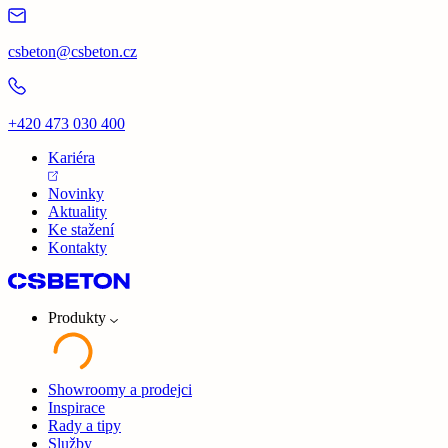
csbeton@csbeton.cz
+420 473 030 400
Kariéra
Novinky
Aktuality
Ke stažení
Kontakty
Produkty
Showroomy a prodejci
Inspirace
Rady a tipy
Služby