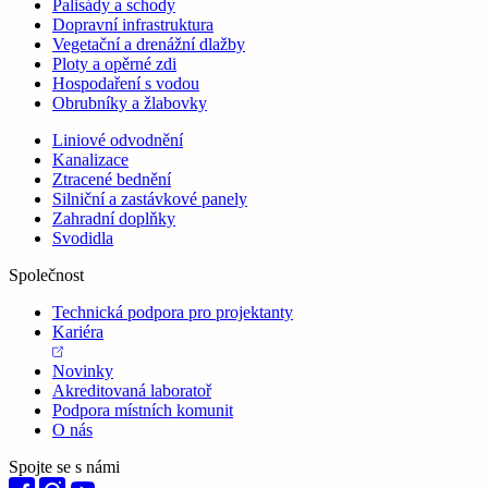
Palisády a schody
Dopravní infrastruktura
Vegetační a drenážní dlažby
Ploty a opěrné zdi
Hospodaření s vodou
Obrubníky a žlabovky
Liniové odvodnění
Kanalizace
Ztracené bednění
Silniční a zastávkové panely
Zahradní doplňky
Svodidla
Společnost
Technická podpora pro projektanty
Kariéra
Novinky
Akreditovaná laboratoř
Podpora místních komunit
O nás
Spojte se s námi