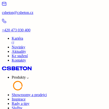
csbeton@csbeton.cz
+420 473 030 400
Kariéra
Novinky
Aktuality
Ke stažení
Kontakty
Produkty
Showroomy a prodejci
Inspirace
Rady a tipy
Služby