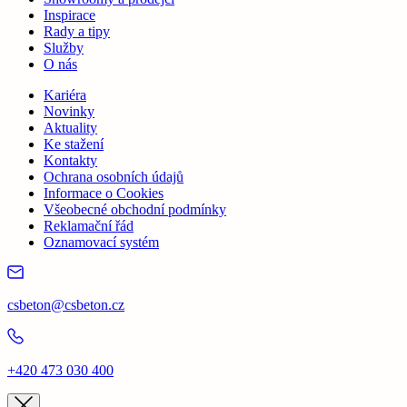
Inspirace
Rady a tipy
Služby
O nás
Kariéra
Novinky
Aktuality
Ke stažení
Kontakty
Ochrana osobních údajů
Informace o Cookies
Všeobecné obchodní podmínky
Reklamační řád
Oznamovací systém
csbeton@csbeton.cz
+420 473 030 400