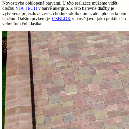
Novostavba obklopená barvami. U této realizace můžeme vidět
dlažbu
VIA TECH
v barvě allergrio. Z této barevné dlažby je
vytvořena příjezdová cesta, chodník okolo domu, ale i plocha kolem
bazénu. Dalším prvkem je
CSBLOK
v barvě javor jako praktická a
velmi funkční klasika.