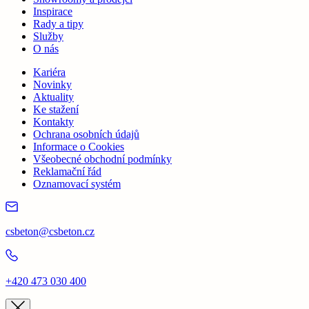
Inspirace
Rady a tipy
Služby
O nás
Kariéra
Novinky
Aktuality
Ke stažení
Kontakty
Ochrana osobních údajů
Informace o Cookies
Všeobecné obchodní podmínky
Reklamační řád
Oznamovací systém
csbeton@csbeton.cz
+420 473 030 400