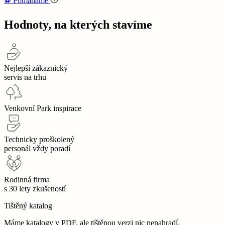
⚽‍️️
Pomáháme
Hodnoty, na kterých stavíme
Nejlepší zákaznický
servis na trhu
Venkovní Park inspirace
Technicky proškolený
personál vždy poradí
Rodinná firma
s 30 lety zkušeností
Tištěný katalog
Máme katalogy v PDF, ale tištěnou verzi nic nenahradí.