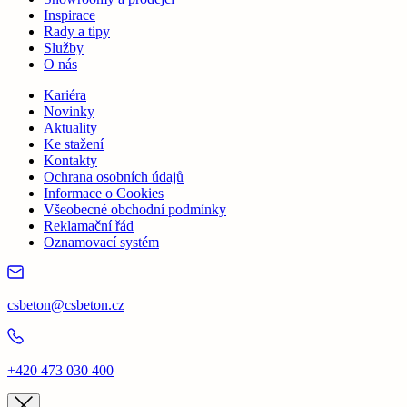
Inspirace
Rady a tipy
Služby
O nás
Kariéra
Novinky
Aktuality
Ke stažení
Kontakty
Ochrana osobních údajů
Informace o Cookies
Všeobecné obchodní podmínky
Reklamační řád
Oznamovací systém
csbeton@csbeton.cz
+420 473 030 400