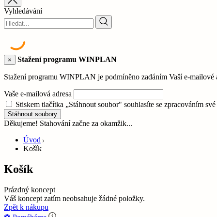
Vyhledávání
Stažení programu WINPLAN
×
Stažení programu WINPLAN je podmíněno zadáním Vaší e-mailové adr
Vaše e-mailová adresa
Stiskem tlačítka „Stáhnout soubor" souhlasíte se zpracováním sv
Stáhnout soubory
Děkujeme! Stahování začne za okamžik...
Úvod
Košík
Košík
Prázdný koncept
Váš koncept zatím neobsahuje žádné položky.
Zpět k nákupu