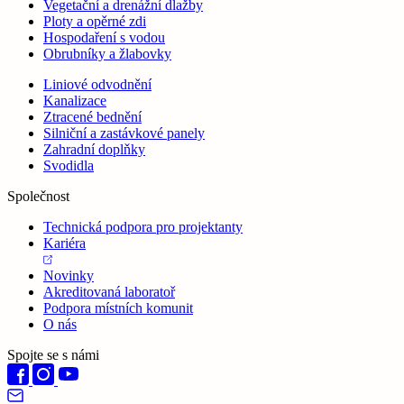
Vegetační a drenážní dlažby
Ploty a opěrné zdi
Hospodaření s vodou
Obrubníky a žlabovky
Liniové odvodnění
Kanalizace
Ztracené bednění
Silniční a zastávkové panely
Zahradní doplňky
Svodidla
Společnost
Technická podpora pro projektanty
Kariéra
Novinky
Akreditovaná laboratoř
Podpora místních komunit
O nás
Spojte se s námi