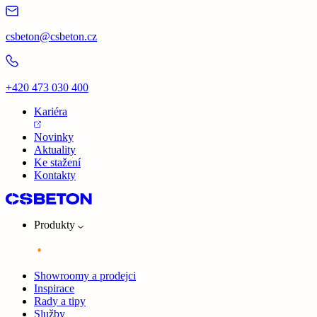
csbeton@csbeton.cz
+420 473 030 400
Kariéra
Novinky
Aktuality
Ke stažení
Kontakty
Produkty
Showroomy a prodejci
Inspirace
Rady a tipy
Služby