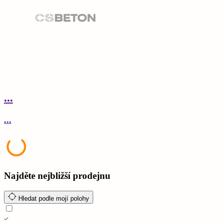
...
.
...
.
Najděte nejbližší prodejnu
Hledat podle mojí polohy