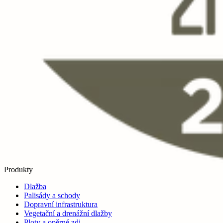
Produkty
Dlažba
Palisády a schody
Dopravní infrastruktura
Vegetační a drenážní dlažby
Ploty a opěrné zdi