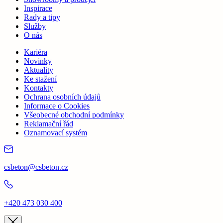
Inspirace
Rady a tipy
Služby
O nás
Kariéra
Novinky
Aktuality
Ke stažení
Kontakty
Ochrana osobních údajů
Informace o Cookies
Všeobecné obchodní podmínky
Reklamační řád
Oznamovací systém
csbeton@csbeton.cz
+420 473 030 400