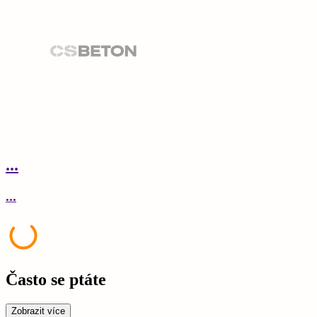
...
.
...
.
Často se ptáte
Zobrazit více