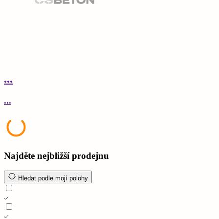
...
.
...
.
Najděte nejbližší prodejnu
Hledat podle mojí polohy