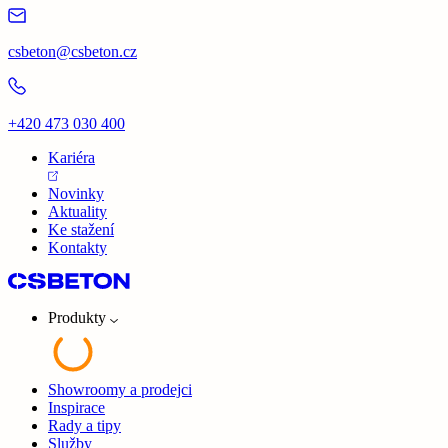
csbeton@csbeton.cz
+420 473 030 400
Kariéra
Novinky
Aktuality
Ke stažení
Kontakty
Produkty
Showroomy a prodejci
Inspirace
Rady a tipy
Služby