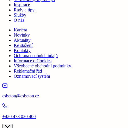
Inspirace
Rady a tipy
Služby
O nás
Kariéra
Novinky
Aktuality
Ke stažení
Kontakty
Ochrana osobních údajů
Informace o Cookies
Všeobecné obchodní podmínky
Reklamační řád
Oznamovací systém
csbeton@csbeton.cz
+420 473 030 400