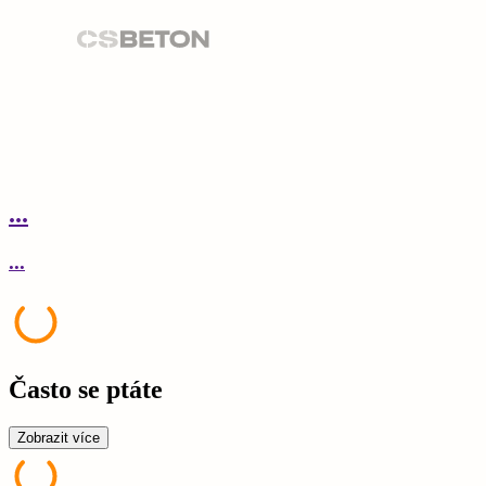
...
.
...
.
Často se ptáte
Zobrazit více