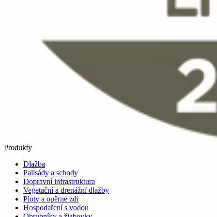
Produkty
Dlažba
Palisády a schody
Dopravní infrastruktura
Vegetační a drenážní dlažby
Ploty a opěrné zdi
Hospodaření s vodou
Obrubníky a žlabovky