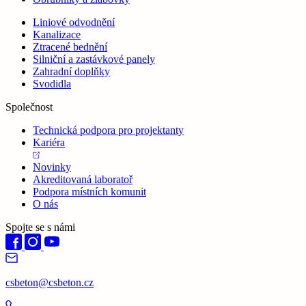
Liniové odvodnění
Kanalizace
Ztracené bednění
Silniční a zastávkové panely
Zahradní doplňky
Svodidla
Společnost
Technická podpora pro projektanty
Kariéra
Novinky
Akreditovaná laboratoř
Podpora místních komunit
O nás
Spojte se s námi
csbeton@csbeton.cz