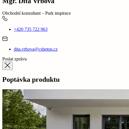
Mgr. Dita Vrbová
Obchodní konzultant – Park inspirace
+420 735 722 963
dita.vrbova@csbeton.cz
Poslat zprávu
Poptávka produktu