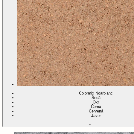
Colormix Noarblanc
Šedá
Okr
Černá
Červená
Javor