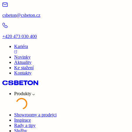
csbeton@csbeton.cz
+420 473 030 400
Kariéra
Novinky
Aktuality
Ke stažení
Kontakty
Produkty
Showroomy a prodejci
Inspirace
Rady a tipy
Služby