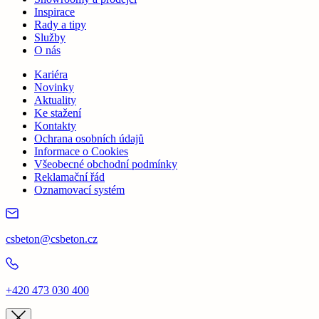
Inspirace
Rady a tipy
Služby
O nás
Kariéra
Novinky
Aktuality
Ke stažení
Kontakty
Ochrana osobních údajů
Informace o Cookies
Všeobecné obchodní podmínky
Reklamační řád
Oznamovací systém
csbeton@csbeton.cz
+420 473 030 400