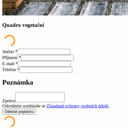
Quadro vegetační
Jméno *
Příjmení *
E-mail *
Telefon *
Poznámka
Zpráva
Odesláním souhlasíte se
Zásadami ochrany osobních údajů
.
Odeslat poptávku