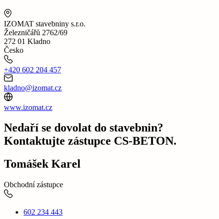
IZOMAT stavebniny s.r.o.
Železničářů 2762/69
272 01 Kladno
Česko
+420 602 204 457
kladno@izomat.cz
www.izomat.cz
Nedaří se dovolat do stavebnin?
Kontaktujte zástupce CS-BETON.
Tomášek Karel
Obchodní zástupce
602 234 443