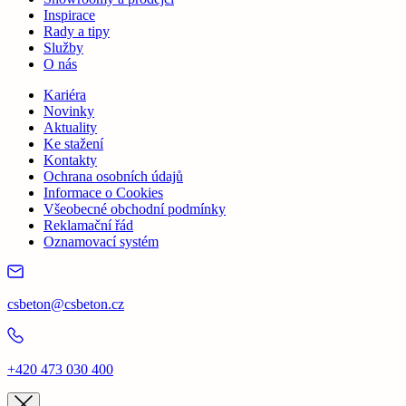
Inspirace
Rady a tipy
Služby
O nás
Kariéra
Novinky
Aktuality
Ke stažení
Kontakty
Ochrana osobních údajů
Informace o Cookies
Všeobecné obchodní podmínky
Reklamační řád
Oznamovací systém
csbeton@csbeton.cz
+420 473 030 400