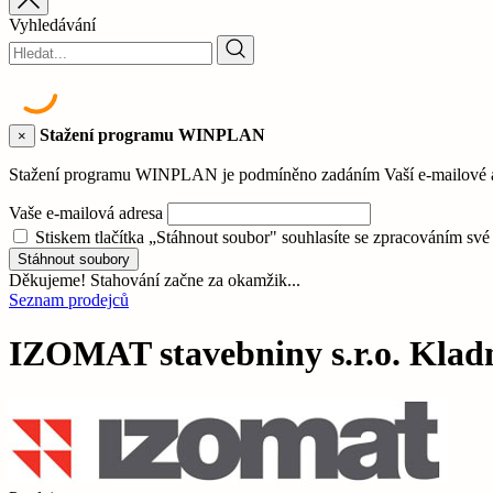
Vyhledávání
Stažení programu WINPLAN
×
Stažení programu WINPLAN je podmíněno zadáním Vaší e-mailové adr
Vaše e-mailová adresa
Stiskem tlačítka „Stáhnout soubor" souhlasíte se zpracováním sv
Stáhnout soubory
Děkujeme! Stahování začne za okamžik...
Seznam prodejců
IZOMAT stavebniny s.r.o. Klad