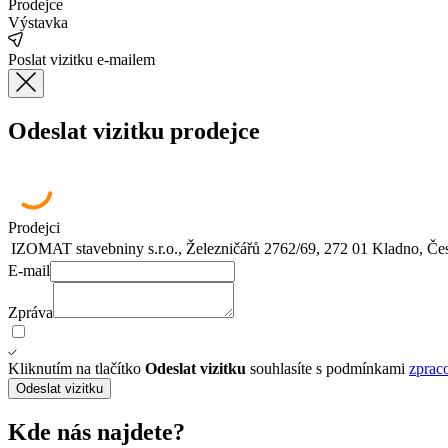
Prodejce
Výstavka
Poslat vizitku e-mailem
Odeslat vizitku prodejce
Prodejci
IZOMAT stavebniny s.r.o., Železničářů 2762/69, 272 01 Kladno, Če
E-mail
Zpráva
Kliknutím na tlačítko
Odeslat vizitku
souhlasíte s podmínkami
zprac
Odeslat vizitku
Kde nás najdete?