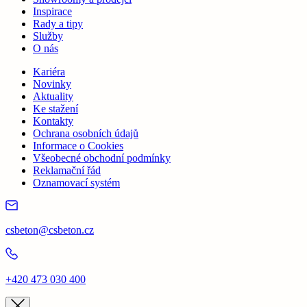
Inspirace
Rady a tipy
Služby
O nás
Kariéra
Novinky
Aktuality
Ke stažení
Kontakty
Ochrana osobních údajů
Informace o Cookies
Všeobecné obchodní podmínky
Reklamační řád
Oznamovací systém
csbeton@csbeton.cz
+420 473 030 400