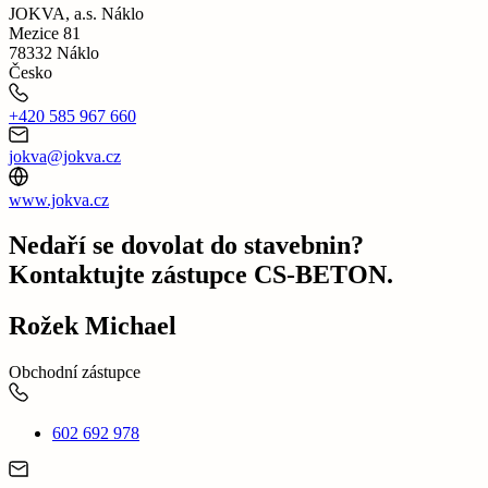
JOKVA, a.s. Náklo
Mezice 81
78332 Náklo
Česko
+420 585 967 660
jokva@jokva.cz
www.jokva.cz
Nedaří se dovolat do stavebnin?
Kontaktujte zástupce CS-BETON.
Rožek Michael
Obchodní zástupce
602 692 978