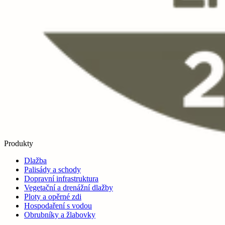
Produkty
Dlažba
Palisády a schody
Dopravní infrastruktura
Vegetační a drenážní dlažby
Ploty a opěrné zdi
Hospodaření s vodou
Obrubníky a žlabovky