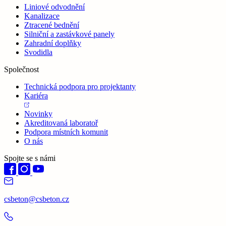
Liniové odvodnění
Kanalizace
Ztracené bednění
Silniční a zastávkové panely
Zahradní doplňky
Svodidla
Společnost
Technická podpora pro projektanty
Kariéra
Novinky
Akreditovaná laboratoř
Podpora místních komunit
O nás
Spojte se s námi
csbeton@csbeton.cz