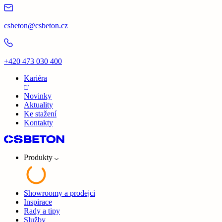
csbeton@csbeton.cz
+420 473 030 400
Kariéra
Novinky
Aktuality
Ke stažení
Kontakty
Produkty
Showroomy a prodejci
Inspirace
Rady a tipy
Služby