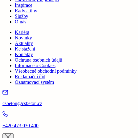
Inspirace
Rady a tipy
Služby
O nás
Kariéra
Novinky
Aktuality
Ke stažení
Kontakty
Ochrana osobních údajů
Informace o Cookies
Všeobecné obchodní podmínky
Reklamační řád
Oznamovací systém
csbeton@csbeton.cz
+420 473 030 400