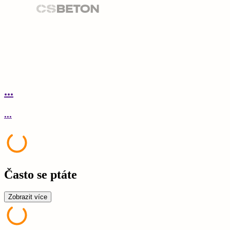
...
.
...
.
Často se ptáte
Zobrazit více