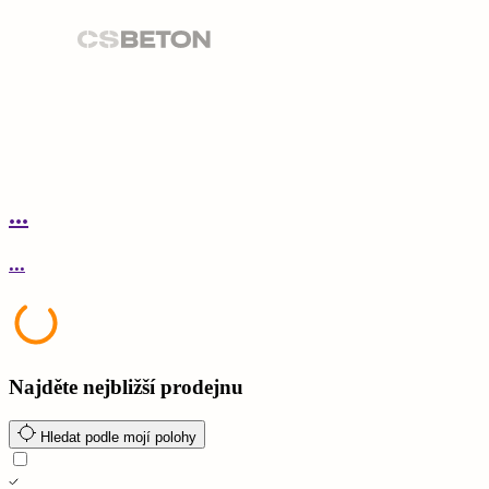
...
.
...
.
Najděte nejbližší prodejnu
Hledat podle mojí polohy