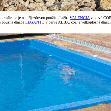
to realizace je na příjezdovou použita dlažba
VALENCIA
v barvě CORA
e použita dlažba
LEGANTO
v barvě ALBA, což je velkoplošná dlažd