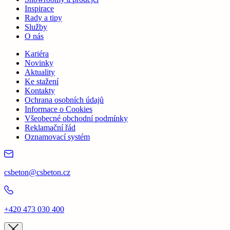
Inspirace
Rady a tipy
Služby
O nás
Kariéra
Novinky
Aktuality
Ke stažení
Kontakty
Ochrana osobních údajů
Informace o Cookies
Všeobecné obchodní podmínky
Reklamační řád
Oznamovací systém
csbeton@csbeton.cz
+420 473 030 400