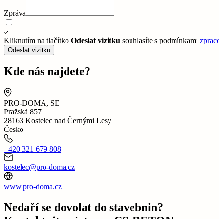
Zpráva
Kliknutím na tlačítko
Odeslat vizitku
souhlasíte s podmínkami
zprac
Odeslat vizitku
Kde nás najdete?
PRO-DOMA, SE
Pražská 857
28163 Kostelec nad Černými Lesy
Česko
+420 321 679 808
kostelec@pro-doma.cz
www.pro-doma.cz
Nedaří se dovolat do stavebnin?