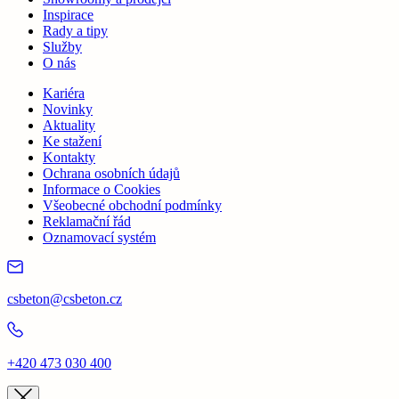
Inspirace
Rady a tipy
Služby
O nás
Kariéra
Novinky
Aktuality
Ke stažení
Kontakty
Ochrana osobních údajů
Informace o Cookies
Všeobecné obchodní podmínky
Reklamační řád
Oznamovací systém
csbeton@csbeton.cz
+420 473 030 400