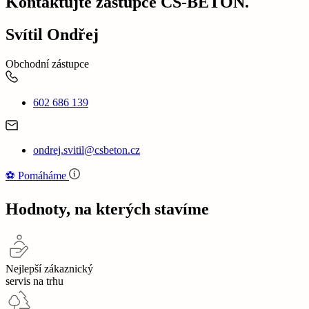
Kontaktujte zástupce CS-BETON.
Svítil Ondřej
Obchodní zástupce
602 686 139
ondrej.svitil@csbeton.cz
⚽‍️️
Pomáháme
Hodnoty, na kterých stavíme
Nejlepší zákaznický
servis na trhu