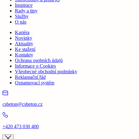
Inspirace
Rady a tipy
Služby
O nás
Kariéra
Novinky
Aktuality
Ke stažení
Kontakty
Ochrana osobních údajů
Informace o Cookies
Všeobecné obchodní podmínky
Reklamační řád
Oznamovací systém
csbeton@csbeton.cz
+420 473 030 400