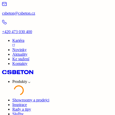
csbeton@csbeton.cz
+420 473 030 400
Kariéra
Novinky
Aktuality
Ke stažení
Kontakty
Produkty
Showroomy a prodejci
Inspirace
Rady a tipy
Služby