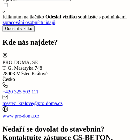
Kliknutím na tlačítko
Odeslat vizitku
souhlasíte s podmínkami
zpracování osobních údajů
.
Odeslat vizitku
Kde nás najdete?
PRO-DOMA, SE
T. G. Masaryka 748
28903 Městec Králové
Česko
+420 325 503 111
mestec_kralove@pro-doma.cz
www.pro-doma.cz
Nedaří se dovolat do stavebnin?
Kontaktujte zástupce CS-BETON.