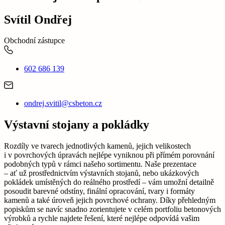
Svítil Ondřej
Obchodní zástupce
602 686 139
ondrej.svitil@csbeton.cz
Výstavní stojany a pokládky
Rozdíly ve tvarech jednotlivých kamenů, jejich velikostech
i v povrchových úpravách nejlépe vyniknou při přímém porovnání
podobných typů v rámci našeho sortimentu. Naše prezentace
– ať už prostřednictvím výstavních stojanů, nebo ukázkových
pokládek umístěných do reálného prostředí – vám umožní detailně
posoudit barevné odstíny, finální opracování, tvary i formáty
kamenů a také úroveň jejich povrchové ochrany. Díky přehledným
popiskům se navíc snadno zorientujete v celém portfoliu betonových
výrobků a rychle najdete řešení, které nejlépe odpovídá vašim