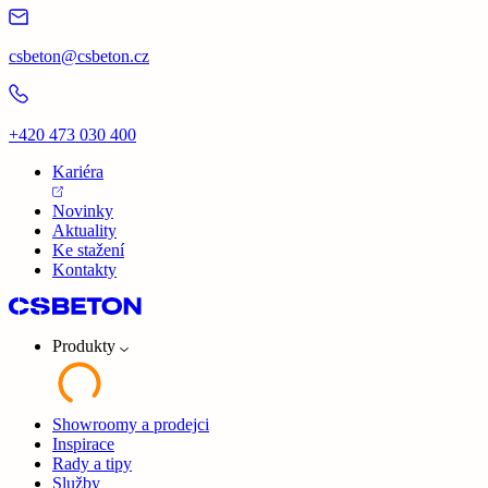
csbeton@csbeton.cz
+420 473 030 400
Kariéra
Novinky
Aktuality
Ke stažení
Kontakty
Produkty
Showroomy a prodejci
Inspirace
Rady a tipy
Služby