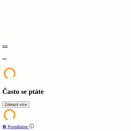
...
.
...
.
Často se ptáte
Zobrazit více
⚽‍️️
Pomáháme