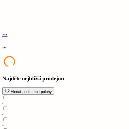
...
.
...
.
Najděte nejbližší prodejnu
Hledat podle mojí polohy