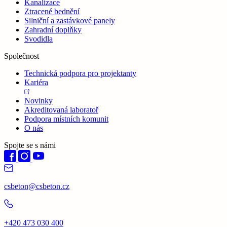
Kanalizace
Ztracené bednění
Silniční a zastávkové panely
Zahradní doplňky
Svodidla
Společnost
Technická podpora pro projektanty
Kariéra
Novinky
Akreditovaná laboratoř
Podpora místních komunit
O nás
Spojte se s námi
csbeton@csbeton.cz
+420 473 030 400