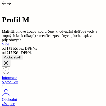
Profil M
Malé štěrbinové trouby jsou určeny k odvádění dešťové vody a
ropných látek (úkapů) z menších zpevněných ploch, např. z
příjezdových...
Více
od
179 Kč
bez DPH/ks
od
217 Kč
s DPH/ks
Poptat zboží
Informace
o produktu
Obchodní
zástupce