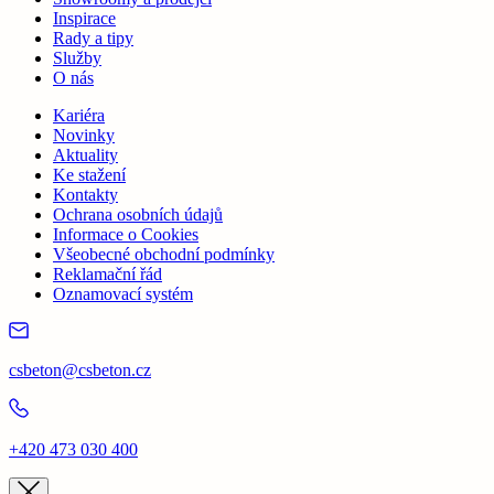
Inspirace
Rady a tipy
Služby
O nás
Kariéra
Novinky
Aktuality
Ke stažení
Kontakty
Ochrana osobních údajů
Informace o Cookies
Všeobecné obchodní podmínky
Reklamační řád
Oznamovací systém
csbeton@csbeton.cz
+420 473 030 400