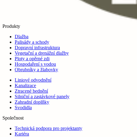
Produkty
Dlažba
Palisády a schody
Dopravní infrastruktura
Vegetační a drenážní dlažby
Ploty a opěrné zdi
Hospodaření s vodou
Obrubníky a žlabovky
Liniové odvodnění
Kanalizace
Ztracené bednění
Silniční a zastávkové panely
Zahradní doplňky
Svodidla
Společnost
Technická podpora pro projektanty
Kariéra