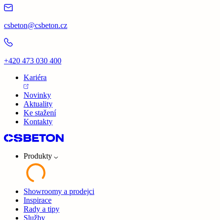
csbeton@csbeton.cz
+420 473 030 400
Kariéra
Novinky
Aktuality
Ke stažení
Kontakty
Produkty
Showroomy a prodejci
Inspirace
Rady a tipy
Služby