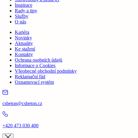
Inspirace
Rady a tipy
Služby
O nás
Kariéra
Novinky
Aktuality
Ke stažení
Kontakty
Ochrana osobních údajů
Informace o Cookies
Všeobecné obchodní podmínky
Reklamační řád
Oznamovací systém
csbeton@csbeton.cz
+420 473 030 400