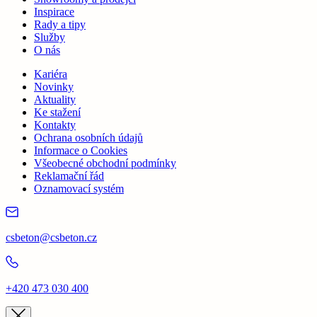
Inspirace
Rady a tipy
Služby
O nás
Kariéra
Novinky
Aktuality
Ke stažení
Kontakty
Ochrana osobních údajů
Informace o Cookies
Všeobecné obchodní podmínky
Reklamační řád
Oznamovací systém
csbeton@csbeton.cz
+420 473 030 400