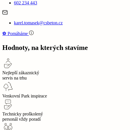
602 234 443
karel.tomasek@csbeton.cz
⚽‍️️
Pomáháme
Hodnoty, na kterých stavíme
Nejlepší zákaznický
servis na trhu
Venkovní Park inspirace
Technicky proškolený
personál vždy poradí