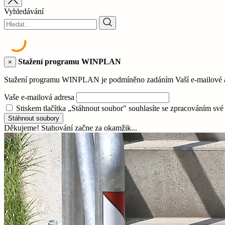
Vyhledávání
Stažení programu WINPLAN
×
Stažení programu WINPLAN je podmíněno zadáním Vaší e-mailové adr
Vaše e-mailová adresa
Stiskem tlačítka „Stáhnout soubor" souhlasíte se zpracováním sv
Stáhnout soubory
Děkujeme! Stahování začne za okamžik...