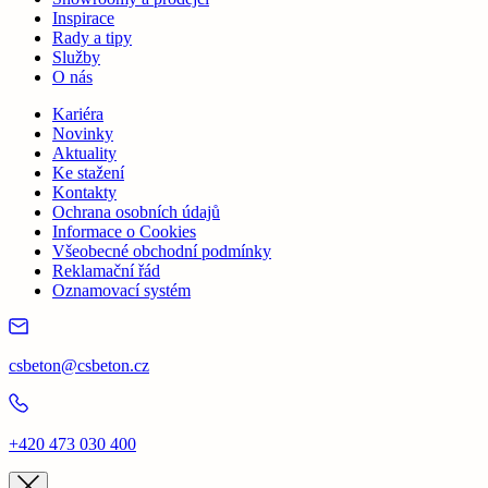
Inspirace
Rady a tipy
Služby
O nás
Kariéra
Novinky
Aktuality
Ke stažení
Kontakty
Ochrana osobních údajů
Informace o Cookies
Všeobecné obchodní podmínky
Reklamační řád
Oznamovací systém
csbeton@csbeton.cz
+420 473 030 400