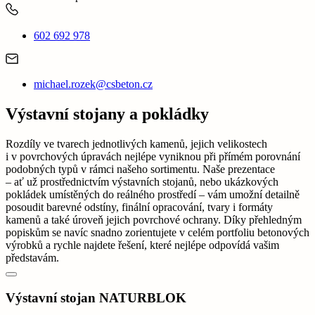
602 692 978
michael.rozek@csbeton.cz
Výstavní stojany a pokládky
Rozdíly ve tvarech jednotlivých kamenů, jejich velikostech
i v povrchových úpravách nejlépe vyniknou při přímém porovnání
podobných typů v rámci našeho sortimentu. Naše prezentace
– ať už prostřednictvím výstavních stojanů, nebo ukázkových
pokládek umístěných do reálného prostředí – vám umožní detailně
posoudit barevné odstíny, finální opracování, tvary i formáty
kamenů a také úroveň jejich povrchové ochrany. Díky přehledným
popiskům se navíc snadno zorientujete v celém portfoliu betonových
výrobků a rychle najdete řešení, které nejlépe odpovídá vašim
představám.
Výstavní stojan NATURBLOK