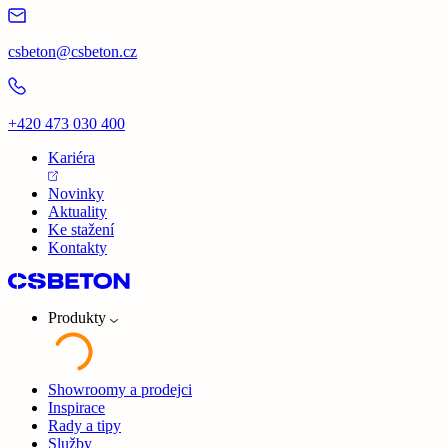
csbeton@csbeton.cz
+420 473 030 400
Kariéra
Novinky
Aktuality
Ke stažení
Kontakty
Produkty
Showroomy a prodejci
Inspirace
Rady a tipy
Služby