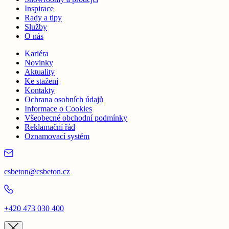
Inspirace
Rady a tipy
Služby
O nás
Kariéra
Novinky
Aktuality
Ke stažení
Kontakty
Ochrana osobních údajů
Informace o Cookies
Všeobecné obchodní podmínky
Reklamační řád
Oznamovací systém
csbeton@csbeton.cz
+420 473 030 400