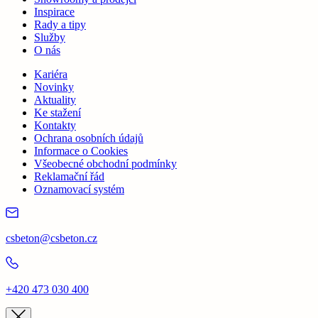
Inspirace
Rady a tipy
Služby
O nás
Kariéra
Novinky
Aktuality
Ke stažení
Kontakty
Ochrana osobních údajů
Informace o Cookies
Všeobecné obchodní podmínky
Reklamační řád
Oznamovací systém
csbeton@csbeton.cz
+420 473 030 400