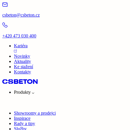
csbeton@csbeton.cz
+420 473 030 400
Kariéra
Novinky
Aktuality
Ke stažení
Kontakty
Produkty
Showroomy a prodejci
Inspirace
Rady a tipy
Služby