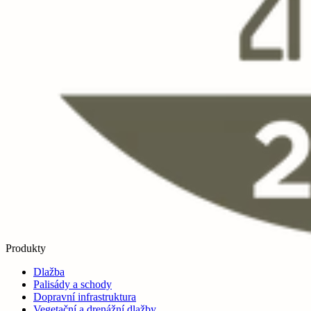
Produkty
Dlažba
Palisády a schody
Dopravní infrastruktura
Vegetační a drenážní dlažby