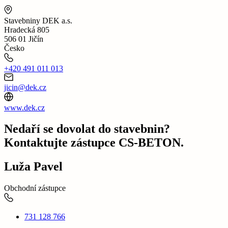
Stavebniny DEK a.s.
Hradecká 805
506 01 Jičín
Česko
+420 491 011 013
jicin@dek.cz
www.dek.cz
Nedaří se dovolat do stavebnin?
Kontaktujte zástupce CS-BETON.
Luža Pavel
Obchodní zástupce
731 128 766