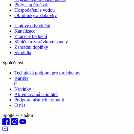
Ploty a opěrné zdi
Hospodaření s vodou
Obrubníky a žlabovky
Liniové odvodnění
Kanalizace
Ztracené bednění
Silniční a zastávkové panely
Zahradní doplňky
Svodidla
Společnost
Technická podpora pro projektanty
Kariéra
Novinky
Akreditovaná laboratoř
Podpora místních komunit
O nás
Spojte se s námi