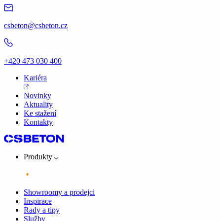
csbeton@csbeton.cz
+420 473 030 400
Kariéra
Novinky
Aktuality
Ke stažení
Kontakty
Produkty
Showroomy a prodejci
Inspirace
Rady a tipy
Služby