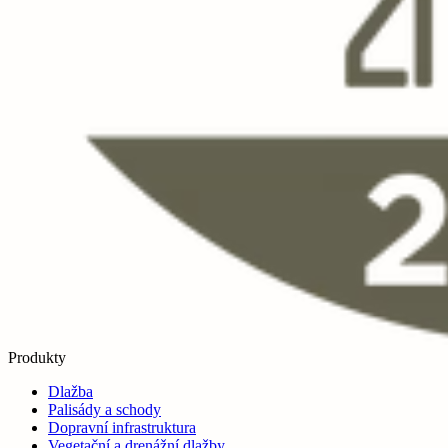
Produkty
Dlažba
Palisády a schody
Dopravní infrastruktura
Vegetační a drenážní dlažby