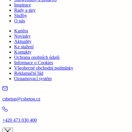
Inspirace
Rady a tipy
Služby
O nás
Kariéra
Novinky
Aktuality
Ke stažení
Kontakty
Ochrana osobních údajů
Informace o Cookies
Všeobecné obchodní podmínky
Reklamační řád
Oznamovací systém
csbeton@csbeton.cz
+420 473 030 400