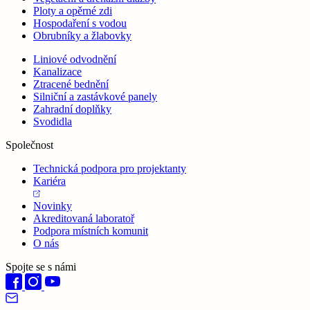
Ploty a opěrné zdi
Hospodaření s vodou
Obrubníky a žlabovky
Liniové odvodnění
Kanalizace
Ztracené bednění
Silniční a zastávkové panely
Zahradní doplňky
Svodidla
Společnost
Technická podpora pro projektanty
Kariéra
Novinky
Akreditovaná laboratoř
Podpora místních komunit
O nás
Spojte se s námi