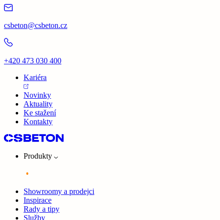
csbeton@csbeton.cz
+420 473 030 400
Kariéra
Novinky
Aktuality
Ke stažení
Kontakty
Produkty
Showroomy a prodejci
Inspirace
Rady a tipy
Služby