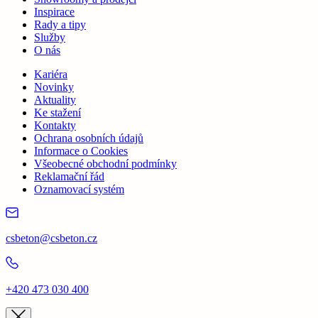
Inspirace
Rady a tipy
Služby
O nás
Kariéra
Novinky
Aktuality
Ke stažení
Kontakty
Ochrana osobních údajů
Informace o Cookies
Všeobecné obchodní podmínky
Reklamační řád
Oznamovací systém
csbeton@csbeton.cz
+420 473 030 400