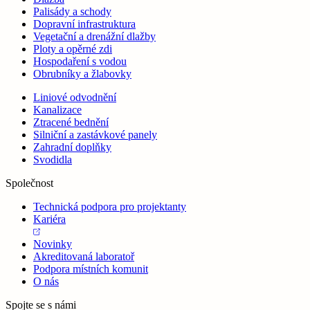
Palisády a schody
Dopravní infrastruktura
Vegetační a drenážní dlažby
Ploty a opěrné zdi
Hospodaření s vodou
Obrubníky a žlabovky
Liniové odvodnění
Kanalizace
Ztracené bednění
Silniční a zastávkové panely
Zahradní doplňky
Svodidla
Společnost
Technická podpora pro projektanty
Kariéra
Novinky
Akreditovaná laboratoř
Podpora místních komunit
O nás
Spojte se s námi