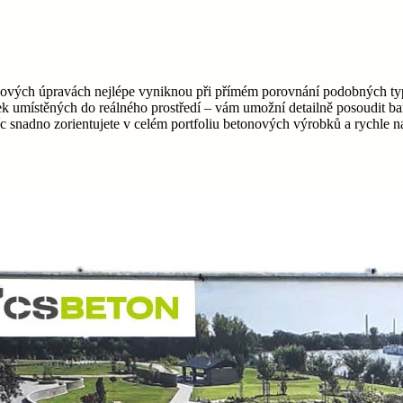
rchových úpravách nejlépe vyniknou při přímém porovnání podobných ty
k umístěných do reálného prostředí – vám umožní detailně posoudit bare
snadno zorientujete v celém portfoliu betonových výrobků a rychle na