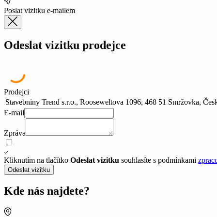
Poslat vizitku e-mailem
Odeslat vizitku prodejce
Prodejci
Stavebniny Trend s.r.o., Rooseweltova 1096, 468 51 Smržovka, Čes
E-mail
Zpráva
Kliknutím na tlačítko
Odeslat vizitku
souhlasíte s podmínkami
zprac
Odeslat vizitku
Kde nás najdete?