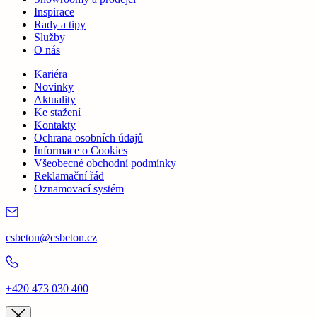
Inspirace
Rady a tipy
Služby
O nás
Kariéra
Novinky
Aktuality
Ke stažení
Kontakty
Ochrana osobních údajů
Informace o Cookies
Všeobecné obchodní podmínky
Reklamační řád
Oznamovací systém
csbeton@csbeton.cz
+420 473 030 400