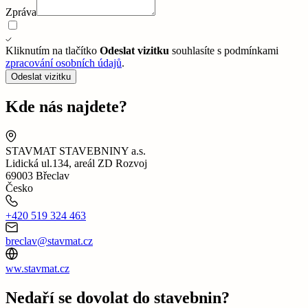
Zpráva
Kliknutím na tlačítko
Odeslat vizitku
souhlasíte s podmínkami
zpracování osobních údajů
.
Odeslat vizitku
Kde nás najdete?
STAVMAT STAVEBNINY a.s.
Lidická ul.134, areál ZD Rozvoj
69003 Břeclav
Česko
+420 519 324 463
breclav@stavmat.cz
ww.stavmat.cz
Nedaří se dovolat do stavebnin?