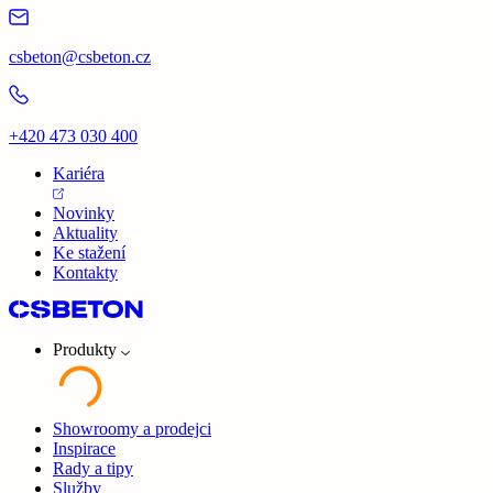
csbeton@csbeton.cz
+420 473 030 400
Kariéra
Novinky
Aktuality
Ke stažení
Kontakty
Produkty
Showroomy a prodejci
Inspirace
Rady a tipy
Služby