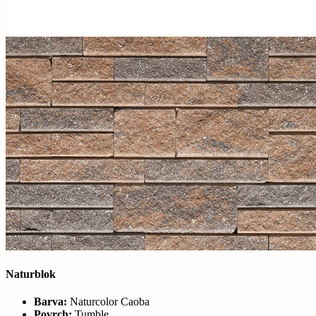
Naturblok
Barva:
Naturcolor Caoba
Povrch:
Tumble