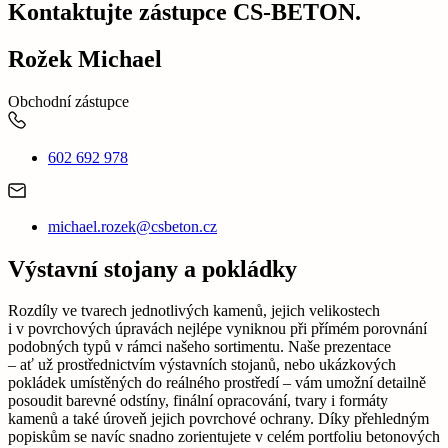
Kontaktujte zástupce CS-BETON.
Rožek Michael
Obchodní zástupce
602 692 978
michael.rozek@csbeton.cz
Výstavní stojany a pokládky
Rozdíly ve tvarech jednotlivých kamenů, jejich velikostech
i v povrchových úpravách nejlépe vyniknou při přímém porovnání
podobných typů v rámci našeho sortimentu. Naše prezentace
– ať už prostřednictvím výstavních stojanů, nebo ukázkových
pokládek umístěných do reálného prostředí – vám umožní detailně
posoudit barevné odstíny, finální opracování, tvary i formáty
kamenů a také úroveň jejich povrchové ochrany. Díky přehledným
popiskům se navíc snadno zorientujete v celém portfoliu betonových