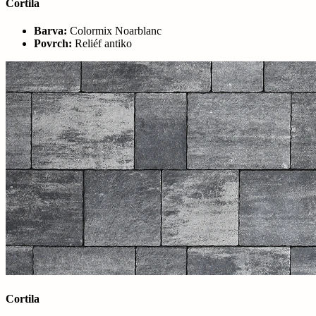
Cortila
Barva:
Colormix Noarblanc
Povrch:
Reliéf antiko
Cortila