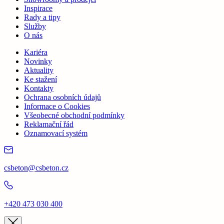
Inspirace
Rady a tipy
Služby
O nás
Kariéra
Novinky
Aktuality
Ke stažení
Kontakty
Ochrana osobních údajů
Informace o Cookies
Všeobecné obchodní podmínky
Reklamační řád
Oznamovací systém
csbeton@csbeton.cz
+420 473 030 400