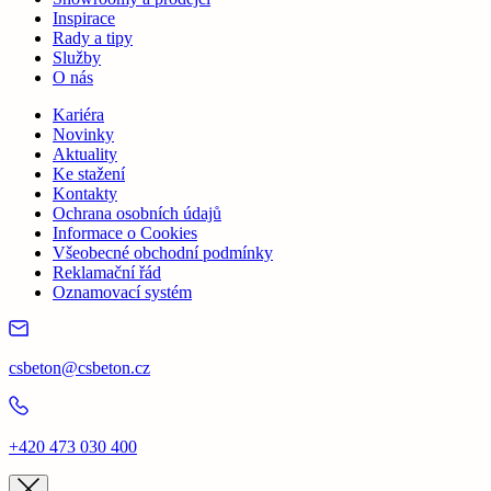
Inspirace
Rady a tipy
Služby
O nás
Kariéra
Novinky
Aktuality
Ke stažení
Kontakty
Ochrana osobních údajů
Informace o Cookies
Všeobecné obchodní podmínky
Reklamační řád
Oznamovací systém
csbeton@csbeton.cz
+420 473 030 400