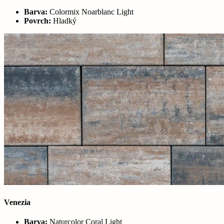
Barva:
Colormix Noarblanc Light
Povrch:
Hladký
Venezia
Barva:
Naturcolor Coral Light