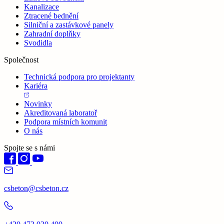
Kanalizace
Ztracené bednění
Silniční a zastávkové panely
Zahradní doplňky
Svodidla
Společnost
Technická podpora pro projektanty
Kariéra
Novinky
Akreditovaná laboratoř
Podpora místních komunit
O nás
Spojte se s námi
csbeton@csbeton.cz