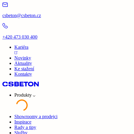
csbeton@csbeton.cz
+420 473 030 400
Kariéra
Novinky
Aktuality
Ke stažení
Kontakty
Produkty
Showroomy a prodejci
Inspirace
Rady a tipy
Služby