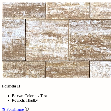
Formela II
Barva:
Colormix Testa
Povrch:
Hladký
⚽‍️️
Pomáháme