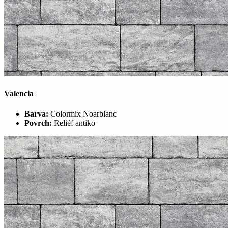
Valencia
Barva:
Colormix Noarblanc
Povrch:
Reliéf antiko