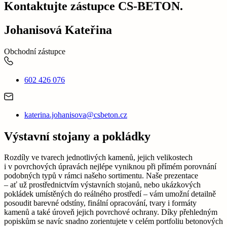
Kontaktujte zástupce CS-BETON.
Johanisová Kateřina
Obchodní zástupce
602 426 076
katerina.johanisova@csbeton.cz
Výstavní stojany a pokládky
Rozdíly ve tvarech jednotlivých kamenů, jejich velikostech
i v povrchových úpravách nejlépe vyniknou při přímém porovnání
podobných typů v rámci našeho sortimentu. Naše prezentace
– ať už prostřednictvím výstavních stojanů, nebo ukázkových
pokládek umístěných do reálného prostředí – vám umožní detailně
posoudit barevné odstíny, finální opracování, tvary i formáty
kamenů a také úroveň jejich povrchové ochrany. Díky přehledným
popiskům se navíc snadno zorientujete v celém portfoliu betonových