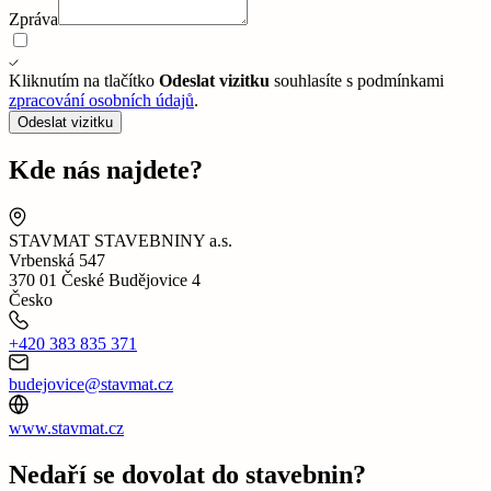
Zpráva
Kliknutím na tlačítko
Odeslat vizitku
souhlasíte s podmínkami
zpracování osobních údajů
.
Odeslat vizitku
Kde nás najdete?
STAVMAT STAVEBNINY a.s.
Vrbenská 547
370 01 České Budějovice 4
Česko
+420 383 835 371
budejovice@stavmat.cz
www.stavmat.cz
Nedaří se dovolat do stavebnin?