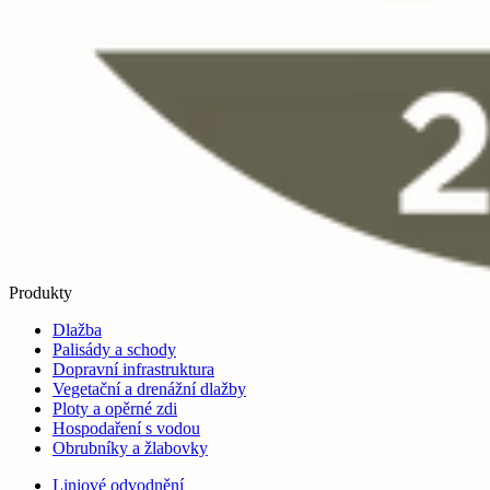
Produkty
Dlažba
Palisády a schody
Dopravní infrastruktura
Vegetační a drenážní dlažby
Ploty a opěrné zdi
Hospodaření s vodou
Obrubníky a žlabovky
Liniové odvodnění