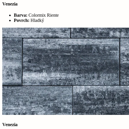
Venezia
Barva:
Colormix Riente
Povrch:
Hladký
Venezia