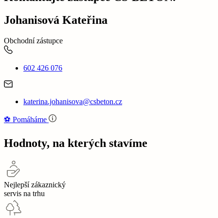
Johanisová Kateřina
Obchodní zástupce
602 426 076
katerina.johanisova@csbeton.cz
⚽‍️️
Pomáháme
Hodnoty, na kterých stavíme
Nejlepší zákaznický
servis na trhu