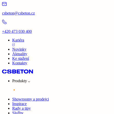
csbeton@csbeton.cz
+420 473 030 400
Kariéra
Novinky
Aktuality
Ke stažení
Kontakty
Produkty
Showroomy a prodejci
Inspirace
Rady a tipy
Služby