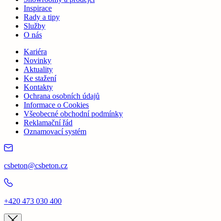
Inspirace
Rady a tipy
Služby
O nás
Kariéra
Novinky
Aktuality
Ke stažení
Kontakty
Ochrana osobních údajů
Informace o Cookies
Všeobecné obchodní podmínky
Reklamační řád
Oznamovací systém
csbeton@csbeton.cz
+420 473 030 400