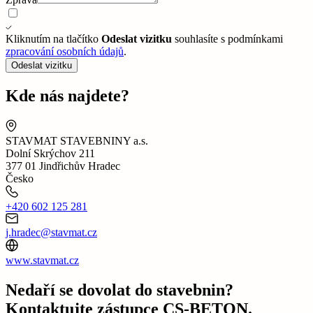
Kliknutím na tlačítko
Odeslat vizitku
souhlasíte s podmínkami
zpracování osobních údajů
.
Odeslat vizitku
Kde nás najdete?
STAVMAT STAVEBNINY a.s.
Dolní Skrýchov 211
377 01 Jindřichův Hradec
Česko
+420 602 125 281
j.hradec@stavmat.cz
www.stavmat.cz
Nedaří se dovolat do stavebnin?
Kontaktujte zástupce CS-BETON.