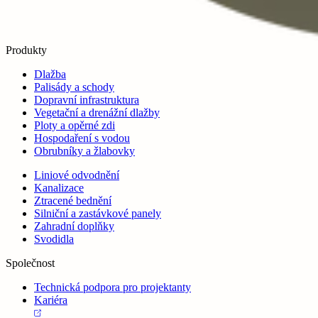
Produkty
Dlažba
Palisády a schody
Dopravní infrastruktura
Vegetační a drenážní dlažby
Ploty a opěrné zdi
Hospodaření s vodou
Obrubníky a žlabovky
Liniové odvodnění
Kanalizace
Ztracené bednění
Silniční a zastávkové panely
Zahradní doplňky
Svodidla
Společnost
Technická podpora pro projektanty
Kariéra