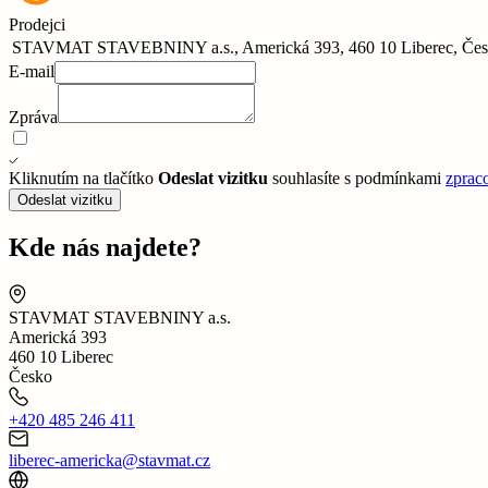
Prodejci
STAVMAT STAVEBNINY a.s., Americká 393, 460 10 Liberec, Če
E-mail
Zpráva
Kliknutím na tlačítko
Odeslat vizitku
souhlasíte s podmínkami
zprac
Odeslat vizitku
Kde nás najdete?
STAVMAT STAVEBNINY a.s.
Americká 393
460 10 Liberec
Česko
+420 485 246 411
liberec-americka@stavmat.cz