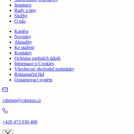
Inspirace
Rady a tipy
Služby
O nás
Kariéra
Novinky
Aktuality
Ke stažení
Kontakty
Ochrana osobních údajů
Informace o Cookies
Všeobecné obchodní podmínky
Reklamační řád
Oznamovací systém
csbeton@csbeton.cz
+420 473 030 400