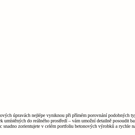
rchových úpravách nejlépe vyniknou při přímém porovnání podobných ty
k umístěných do reálného prostředí – vám umožní detailně posoudit bare
snadno zorientujete v celém portfoliu betonových výrobků a rychle na