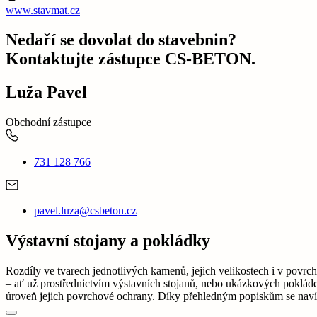
www.stavmat.cz
Nedaří se dovolat do stavebnin?
Kontaktujte zástupce CS-BETON.
Luža Pavel
Obchodní zástupce
731 128 766
pavel.luza@csbeton.cz
Výstavní stojany a pokládky
Rozdíly ve tvarech jednotlivých kamenů, jejich velikostech i v pov
– ať už prostřednictvím výstavních stojanů, nebo ukázkových pokláde
úroveň jejich povrchové ochrany. Díky přehledným popiskům se navíc 