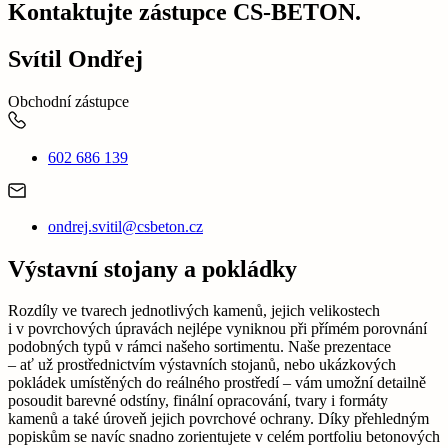
Kontaktujte zástupce CS-BETON.
Svítil Ondřej
Obchodní zástupce
602 686 139
ondrej.svitil@csbeton.cz
Výstavní stojany a pokládky
Rozdíly ve tvarech jednotlivých kamenů, jejich velikostech
i v povrchových úpravách nejlépe vyniknou při přímém porovnání
podobných typů v rámci našeho sortimentu. Naše prezentace
– ať už prostřednictvím výstavních stojanů, nebo ukázkových
pokládek umístěných do reálného prostředí – vám umožní detailně
posoudit barevné odstíny, finální opracování, tvary i formáty
kamenů a také úroveň jejich povrchové ochrany. Díky přehledným
popiskům se navíc snadno zorientujete v celém portfoliu betonových