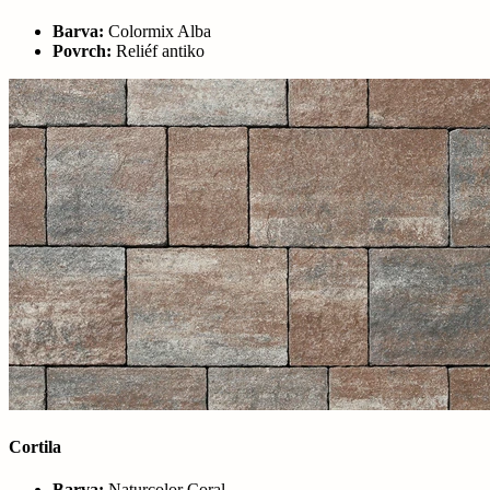
Barva:
Colormix Alba
Povrch:
Reliéf antiko
Cortila
Barva:
Naturcolor Coral