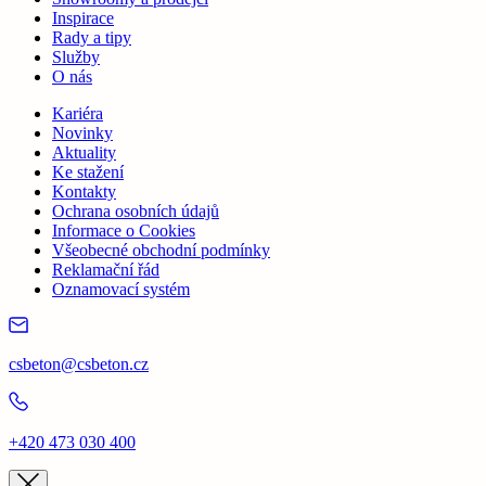
Inspirace
Rady a tipy
Služby
O nás
Kariéra
Novinky
Aktuality
Ke stažení
Kontakty
Ochrana osobních údajů
Informace o Cookies
Všeobecné obchodní podmínky
Reklamační řád
Oznamovací systém
csbeton@csbeton.cz
+420 473 030 400