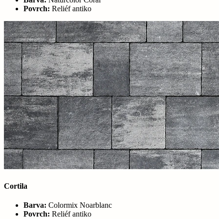
Povrch:
Reliéf antiko
Cortila
Barva:
Colormix Noarblanc
Povrch:
Reliéf antiko