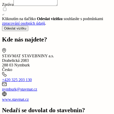
Zpráva
Kliknutím na tlačítko
Odeslat vizitku
souhlasíte s podmínkami
zpracování osobních údajů
.
Odeslat vizitku
Kde nás najdete?
STAVMAT STAVEBNINY a.s.
Drahelická 2083
288 03 Nymburk
Česko
+420 325 203 130
nymburk@stavmat.cz
www.stavmat.cz
Nedaří se dovolat do stavebnin?