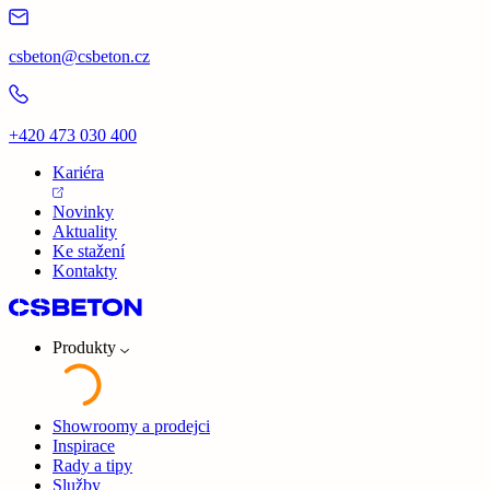
csbeton@csbeton.cz
+420 473 030 400
Kariéra
Novinky
Aktuality
Ke stažení
Kontakty
Produkty
Showroomy a prodejci
Inspirace
Rady a tipy
Služby