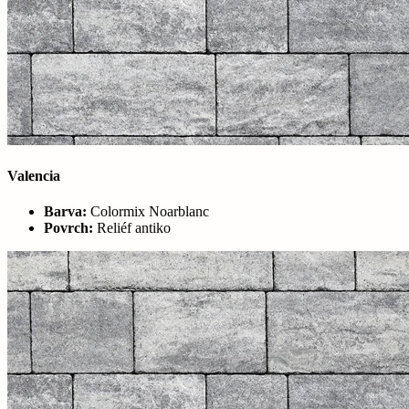
Valencia
Barva:
Colormix Noarblanc
Povrch:
Reliéf antiko