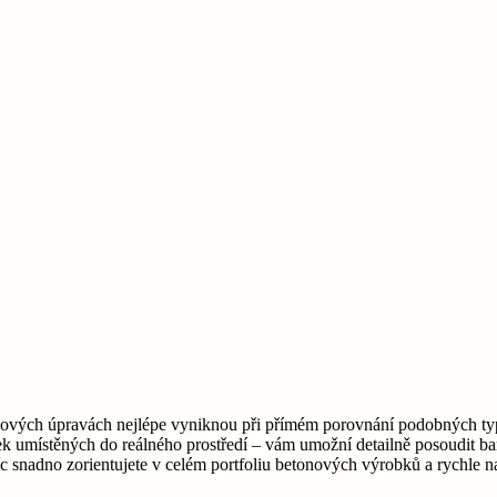
rchových úpravách nejlépe vyniknou při přímém porovnání podobných ty
k umístěných do reálného prostředí – vám umožní detailně posoudit bare
snadno zorientujete v celém portfoliu betonových výrobků a rychle na