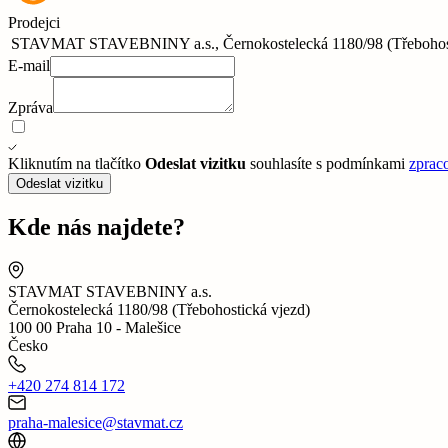
Prodejci
STAVMAT STAVEBNINY a.s., Černokostelecká 1180/98 (Třebohostic
E-mail
Zpráva
Kliknutím na tlačítko
Odeslat vizitku
souhlasíte s podmínkami
zprac
Odeslat vizitku
Kde nás najdete?
STAVMAT STAVEBNINY a.s.
Černokostelecká 1180/98 (Třebohostická vjezd)
100 00 Praha 10 - Malešice
Česko
+420 274 814 172
praha-malesice@stavmat.cz