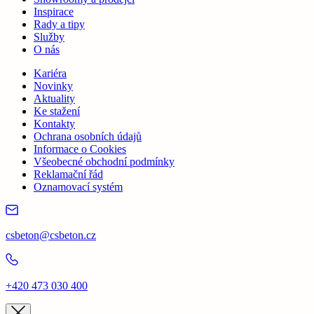
Inspirace
Rady a tipy
Služby
O nás
Kariéra
Novinky
Aktuality
Ke stažení
Kontakty
Ochrana osobních údajů
Informace o Cookies
Všeobecné obchodní podmínky
Reklamační řád
Oznamovací systém
csbeton@csbeton.cz
+420 473 030 400