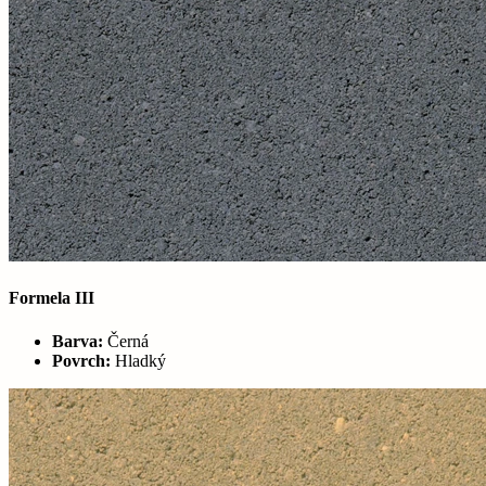
Formela III
Barva:
Černá
Povrch:
Hladký