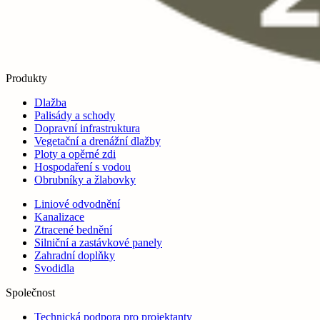
Produkty
Dlažba
Palisády a schody
Dopravní infrastruktura
Vegetační a drenážní dlažby
Ploty a opěrné zdi
Hospodaření s vodou
Obrubníky a žlabovky
Liniové odvodnění
Kanalizace
Ztracené bednění
Silniční a zastávkové panely
Zahradní doplňky
Svodidla
Společnost
Technická podpora pro projektanty