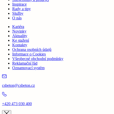
Inspirace
Rady a tipy
Služby
O nás
Kariéra
Novinky
Aktuality
Ke stažení
Kontakty
Ochrana osobních údajů
Informace o Cookies
Všeobecné obchodní podmínky
Reklamační řád
Oznamovací systém
csbeton@csbeton.cz
+420 473 030 400