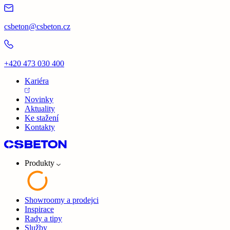
csbeton@csbeton.cz
+420 473 030 400
Kariéra
Novinky
Aktuality
Ke stažení
Kontakty
Produkty
Showroomy a prodejci
Inspirace
Rady a tipy
Služby