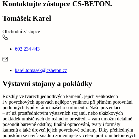
Kontaktujte zástupce CS-BETON.
Tomášek Karel
Obchodní zástupce
602 234 443
karel.tomasek@csbeton.cz
Výstavní stojany a pokládky
Rozdíly ve tvarech jednotlivých kamenů, jejich velikostech
i v povrchových úpravách nejlépe vyniknou při přímém porovnání
podobných typů v rámci našeho sortimentu. Naše prezentace
– ať už prostřednictvím výstavních stojanů, nebo ukázkových
pokládek umístěných do reálného prostředí – vám umožní detailně
posoudit barevné odstíny, finální opracování, tvary i formáty
kamenů a také úroveň jejich povrchové ochrany. Díky přehledným
popiskům se navíc snadno zorientujete v celém portfoliu betonových