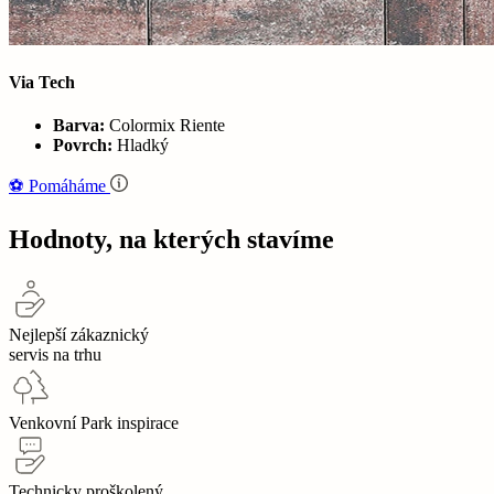
Via Tech
Barva:
Colormix Riente
Povrch:
Hladký
⚽‍️️
Pomáháme
Hodnoty, na kterých stavíme
Nejlepší zákaznický
servis na trhu
Venkovní Park inspirace
Technicky proškolený