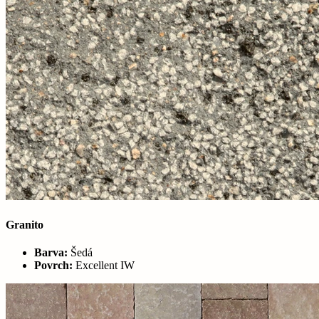
Granito
Barva:
Šedá
Povrch:
Excellent IW