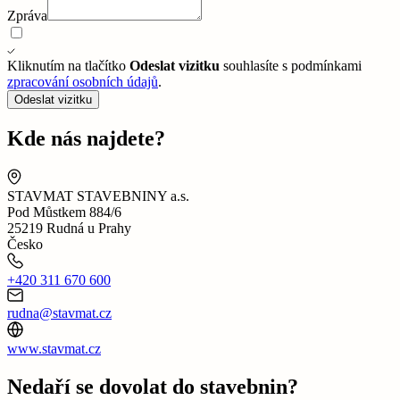
Zpráva
Kliknutím na tlačítko
Odeslat vizitku
souhlasíte s podmínkami
zpracování osobních údajů
.
Odeslat vizitku
Kde nás najdete?
STAVMAT STAVEBNINY a.s.
Pod Můstkem 884/6
25219 Rudná u Prahy
Česko
+420 311 670 600
rudna@stavmat.cz
www.stavmat.cz
Nedaří se dovolat do stavebnin?