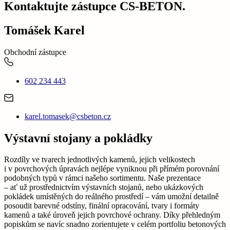
Kontaktujte zástupce CS-BETON.
Tomášek Karel
Obchodní zástupce
602 234 443
karel.tomasek@csbeton.cz
Výstavní stojany a pokládky
Rozdíly ve tvarech jednotlivých kamenů, jejich velikostech
i v povrchových úpravách nejlépe vyniknou při přímém porovnání
podobných typů v rámci našeho sortimentu. Naše prezentace
– ať už prostřednictvím výstavních stojanů, nebo ukázkových
pokládek umístěných do reálného prostředí – vám umožní detailně
posoudit barevné odstíny, finální opracování, tvary i formáty
kamenů a také úroveň jejich povrchové ochrany. Díky přehledným
popiskům se navíc snadno zorientujete v celém portfoliu betonových