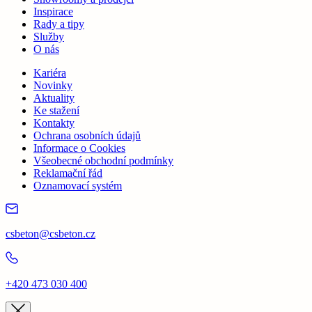
Inspirace
Rady a tipy
Služby
O nás
Kariéra
Novinky
Aktuality
Ke stažení
Kontakty
Ochrana osobních údajů
Informace o Cookies
Všeobecné obchodní podmínky
Reklamační řád
Oznamovací systém
csbeton@csbeton.cz
+420 473 030 400