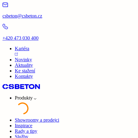
csbeton@csbeton.cz
+420 473 030 400
Kariéra
Novinky
Aktuality
Ke stažení
Kontakty
Produkty
Showroomy a prodejci
Inspirace
Rady a tipy
Služby