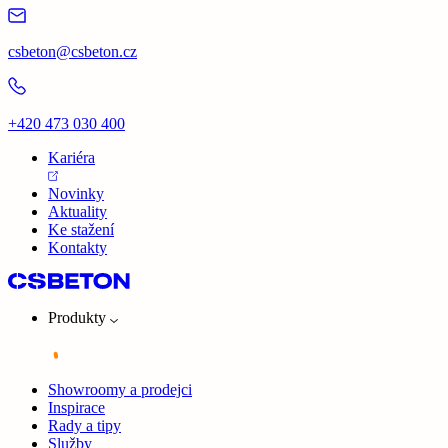
csbeton@csbeton.cz
+420 473 030 400
Kariéra
Novinky
Aktuality
Ke stažení
Kontakty
Produkty
Showroomy a prodejci
Inspirace
Rady a tipy
Služby