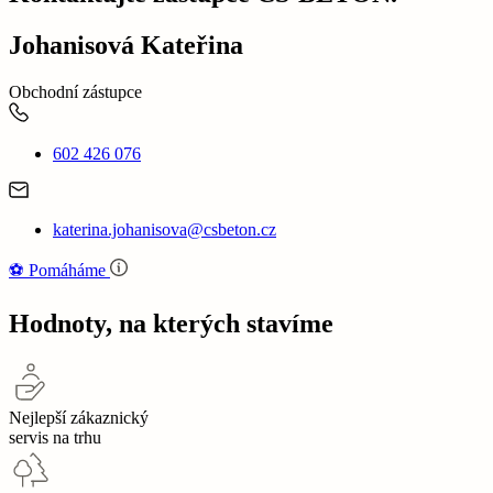
Johanisová Kateřina
Obchodní zástupce
602 426 076
katerina.johanisova@csbeton.cz
⚽‍️️
Pomáháme
Hodnoty, na kterých stavíme
Nejlepší zákaznický
servis na trhu