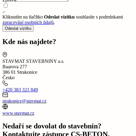
Kliknutím na tlačítko
Odeslat vizitku
souhlasíte s podmínkami
zpracování osobních údajů
.
Odeslat vizitku
Kde nás najdete?
STAVMAT STAVEBNINY a.s.
Baarova 277
386 01 Strakonice
Česko
+420 383 321 849
strakonice@stavmat.cz
www.stavmat.cz
Nedaří se dovolat do stavebnin?
Kontaktujte zástupce CS-BETON.