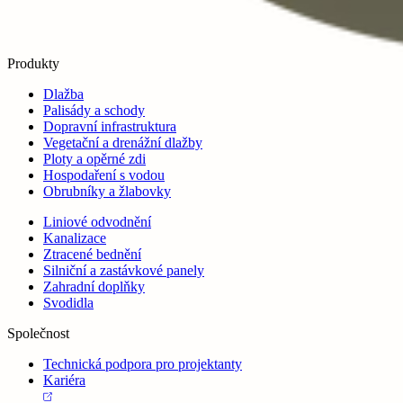
Produkty
Dlažba
Palisády a schody
Dopravní infrastruktura
Vegetační a drenážní dlažby
Ploty a opěrné zdi
Hospodaření s vodou
Obrubníky a žlabovky
Liniové odvodnění
Kanalizace
Ztracené bednění
Silniční a zastávkové panely
Zahradní doplňky
Svodidla
Společnost
Technická podpora pro projektanty
Kariéra