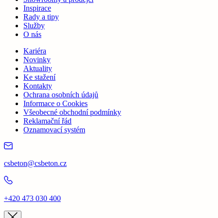
Inspirace
Rady a tipy
Služby
O nás
Kariéra
Novinky
Aktuality
Ke stažení
Kontakty
Ochrana osobních údajů
Informace o Cookies
Všeobecné obchodní podmínky
Reklamační řád
Oznamovací systém
csbeton@csbeton.cz
+420 473 030 400