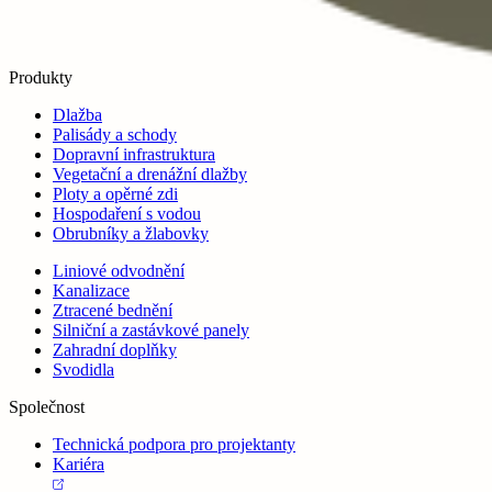
Produkty
Dlažba
Palisády a schody
Dopravní infrastruktura
Vegetační a drenážní dlažby
Ploty a opěrné zdi
Hospodaření s vodou
Obrubníky a žlabovky
Liniové odvodnění
Kanalizace
Ztracené bednění
Silniční a zastávkové panely
Zahradní doplňky
Svodidla
Společnost
Technická podpora pro projektanty
Kariéra