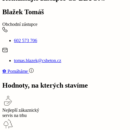
Blažek Tomáš
Obchodní zástupce
602 573 706
tomas.blazek@csbeton.cz
⚽‍️️
Pomáháme
Hodnoty, na kterých stavíme
Nejlepší zákaznický
servis na trhu