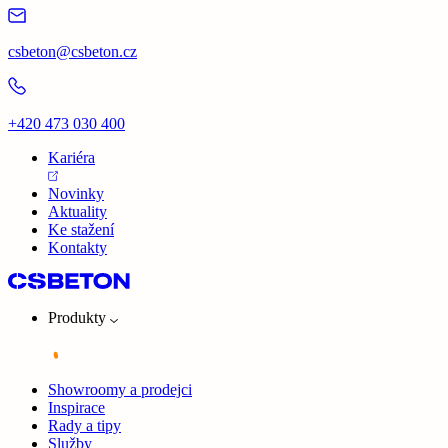
csbeton@csbeton.cz
+420 473 030 400
Kariéra
Novinky
Aktuality
Ke stažení
Kontakty
Produkty
Showroomy a prodejci
Inspirace
Rady a tipy
Služby