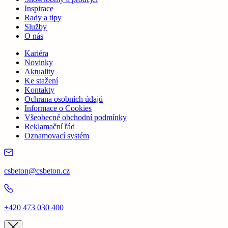
Inspirace
Rady a tipy
Služby
O nás
Kariéra
Novinky
Aktuality
Ke stažení
Kontakty
Ochrana osobních údajů
Informace o Cookies
Všeobecné obchodní podmínky
Reklamační řád
Oznamovací systém
csbeton@csbeton.cz
+420 473 030 400