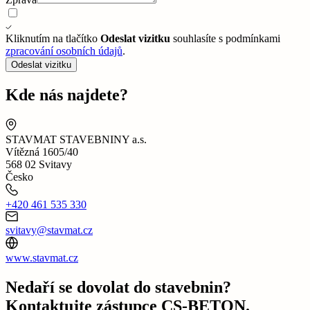
Kliknutím na tlačítko
Odeslat vizitku
souhlasíte s podmínkami
zpracování osobních údajů
.
Odeslat vizitku
Kde nás najdete?
STAVMAT STAVEBNINY a.s.
Vítězná 1605/40
568 02 Svitavy
Česko
+420 461 535 330
svitavy@stavmat.cz
www.stavmat.cz
Nedaří se dovolat do stavebnin?
Kontaktujte zástupce CS-BETON.