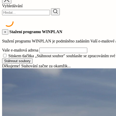
Vyhledávání
Stažení programu WINPLAN
×
Stažení programu WINPLAN je podmíněno zadáním Vaší e-mailové adr
Vaše e-mailová adresa
Stiskem tlačítka „Stáhnout soubor" souhlasíte se zpracováním sv
Stáhnout soubory
Děkujeme! Stahování začne za okamžik...