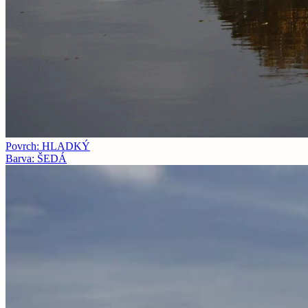
Povrch: HLADKÝ
Barva: ŠEDÁ