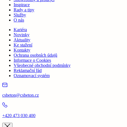
Inspirace
Rady a tipy
Služby
O nás
Kariéra
Novinky
Aktuality
Ke stažení
Kontakty
Ochrana osobních údajů
Informace o Cookies
Všeobecné obchodní podmínky
Reklamační řád
Oznamovací systém
csbeton@csbeton.cz
+420 473 030 400