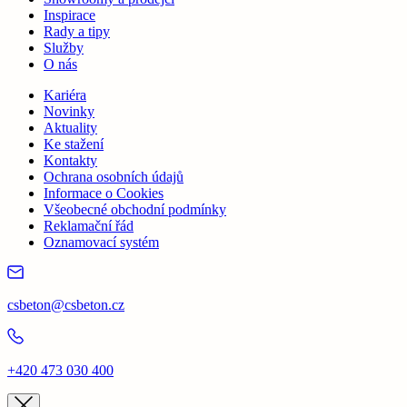
Inspirace
Rady a tipy
Služby
O nás
Kariéra
Novinky
Aktuality
Ke stažení
Kontakty
Ochrana osobních údajů
Informace o Cookies
Všeobecné obchodní podmínky
Reklamační řád
Oznamovací systém
csbeton@csbeton.cz
+420 473 030 400