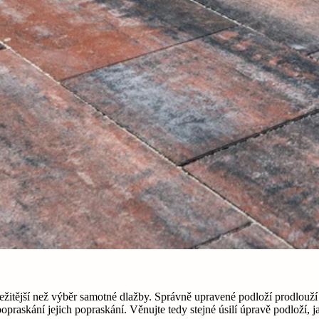
ežitější než výběr samotné dlažby. Správně upravené podloží prodlouž
praskání jejich popraskání. Věnujte tedy stejné úsilí úpravě podloží, 