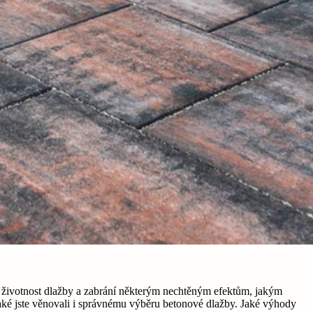
í životnost dlažby a zabrání některým nechtěným efektům, jakým
jaké jste věnovali i správnému výběru betonové dlažby. Jaké výhody