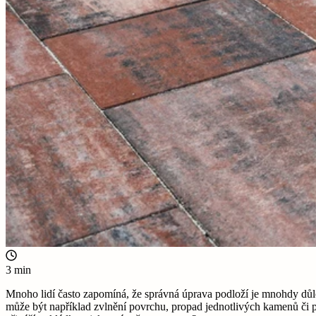
3 min
Mnoho lidí často zapomíná, že správná úprava podloží je mnohdy důl
může být například zvlnění povrchu, propad jednotlivých kamenů či po