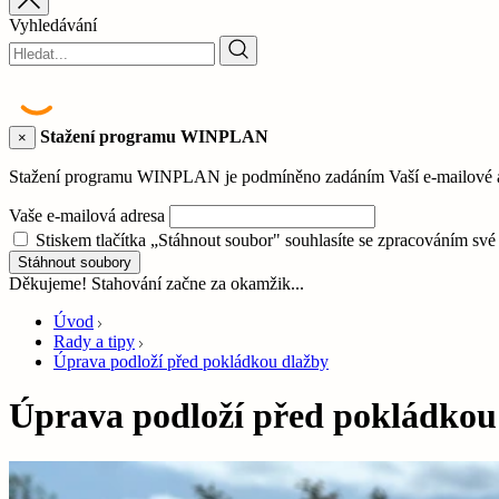
Vyhledávání
Stažení programu WINPLAN
×
Stažení programu WINPLAN je podmíněno zadáním Vaší e-mailové adr
Vaše e-mailová adresa
Stiskem tlačítka „Stáhnout soubor" souhlasíte se zpracováním sv
Stáhnout soubory
Děkujeme! Stahování začne za okamžik...
Úvod
Rady a tipy
Úprava podloží před pokládkou dlažby
Úprava podloží před pokládkou