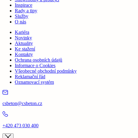
Inspirace
Rady a tipy
Služby
O nás
Kariéra
Novinky
Aktuality
Ke stažení
Kontakty
Ochrana osobních údajů
Informace o Cookies
Všeobecné obchodní podmínky
Reklamační řád
Oznamovací systém
csbeton@csbeton.cz
+420 473 030 400