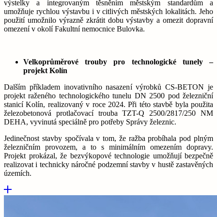
výstelky a integrovaným těsněním městským standardům a
umožňuje rychlou výstavbu i v citlivých městských lokalitách. Jeho
použití umožnilo výrazně zkrátit dobu výstavby a omezit dopravní
omezení v okolí Fakultní nemocnice Bulovka.
Velkoprůměrové trouby pro technologické tunely –
projekt Kolín
Dalším příkladem inovativního nasazení výrobků CS-BETON je
projekt raženého technologického tunelu DN 2500 pod železniční
stanicí Kolín, realizovaný v roce 2024. Při této stavbě byla použita
železobetonová protlačovací trouba TZT-Q 2500/2817/250 NM
DEHA, vyvinutá speciálně pro potřeby Správy železnic.
Jedinečnost stavby spočívala v tom, že ražba probíhala pod plným
železničním provozem, a to s minimálním omezením dopravy.
Projekt prokázal, že bezvýkopové technologie umožňují bezpečně
realizovat i technicky náročné podzemní stavby v hustě zastavěných
územích.