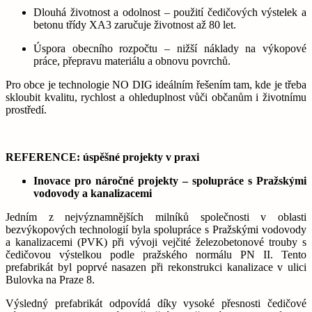
Dlouhá životnost a odolnost – použití čedičových výstelek a
betonu třídy XA3 zaručuje životnost až 80 let.
Úspora obecního rozpočtu – nižší náklady na výkopové
práce, přepravu materiálu a obnovu povrchů.
Pro obce je technologie NO DIG ideálním řešením tam, kde je třeba
skloubit kvalitu, rychlost a ohleduplnost vůči občanům i životnímu
prostředí.
REFERENCE:
úspěšné projekty v praxi
Inovace pro náročné projekty – spolupráce s Pražskými
vodovody a kanalizacemi
Jedním z nejvýznamnějších milníků společnosti v oblasti
bezvýkopových technologií byla spolupráce s Pražskými vodovody
a kanalizacemi (PVK) při vývoji vejčité železobetonové trouby s
čedičovou výstelkou podle pražského normálu PN II. Tento
prefabrikát byl poprvé nasazen při rekonstrukci kanalizace v ulici
Bulovka na Praze 8.
Výsledný prefabrikát odpovídá díky vysoké přesnosti čedičové