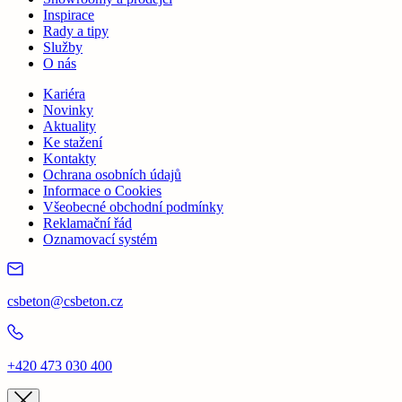
Inspirace
Rady a tipy
Služby
O nás
Kariéra
Novinky
Aktuality
Ke stažení
Kontakty
Ochrana osobních údajů
Informace o Cookies
Všeobecné obchodní podmínky
Reklamační řád
Oznamovací systém
csbeton@csbeton.cz
+420 473 030 400