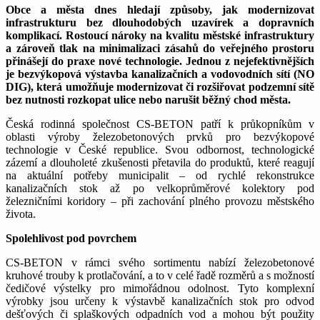
Obce a města dnes hledají způsoby, jak modernizovat
infrastrukturu bez dlouhodobých uzavírek a dopravních
komplikací. Rostoucí nároky na kvalitu městské infrastruktury
a zároveň tlak na minimalizaci zásahů do veřejného prostoru
přinášejí do praxe nové technologie. Jednou z nejefektivnějších
je bezvýkopová výstavba kanalizačních a vodovodních sítí (NO
DIG), která umožňuje modernizovat či rozšiřovat podzemní sítě
bez nutnosti rozkopat ulice nebo narušit běžný chod města.
Česká rodinná společnost CS-BETON patří k průkopníkům v
oblasti výroby železobetonových prvků pro bezvýkopové
technologie v České republice. Svou odbornost, technologické
zázemí a dlouholeté zkušenosti přetavila do produktů, které reagují
na aktuální potřeby municipalit – od rychlé rekonstrukce
kanalizačních stok až po velkoprůměrové kolektory pod
železničními koridory – při zachování plného provozu městského
života.
Spolehlivost pod povrchem
CS-BETON v rámci svého sortimentu nabízí železobetonové
kruhové trouby k protlačování, a to v celé řadě rozměrů a s možností
čedičové výstelky pro mimořádnou odolnost. Tyto komplexní
výrobky jsou určeny k výstavbě kanalizačních stok pro odvod
dešťových či splaškových odpadních vod a mohou být použity