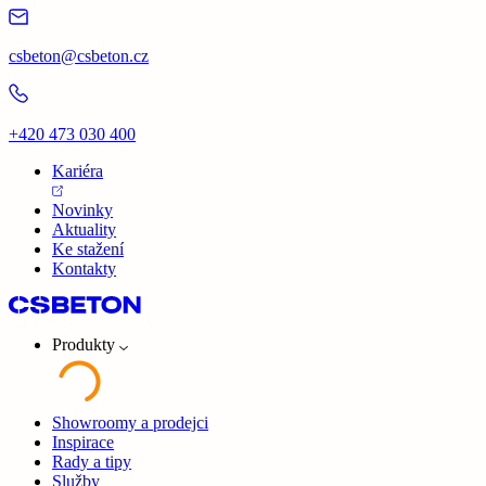
csbeton@csbeton.cz
+420 473 030 400
Kariéra
Novinky
Aktuality
Ke stažení
Kontakty
Produkty
Showroomy a prodejci
Inspirace
Rady a tipy
Služby