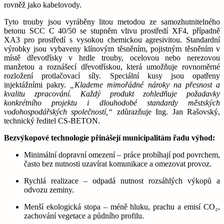
rovněž jako kabelovody.
Tyto trouby jsou vyráběny litou metodou ze samozhutnitelného
betonu SCC C 40/50 se stupněm vlivu prostředí XF4, případně
XA3 pro prostředí s vysokou chemickou agresivitou. Standardní
výrobky jsou vybaveny klínovým těsněním, pojistným těsněním v
místě dřevotřísky v hrdle trouby, ocelovou nebo nerezovou
manžetou a roznášecí dřevotřískou, která umožňuje rovnoměrné
rozložení protlačovací síly. Speciální kusy jsou opatřeny
injektážními pakry.
„Klademe mimořádné nároky na přesnost a
kvalitu zpracování. Každý produkt zohledňuje požadavky
konkrétního projektu i dlouhodobé standardy městských
vodohospodářských společností,“
zdůrazňuje Ing. Jan Rašovský,
technický ředitel CS-BETON.
Bezvýkopové technologie přinášejí municipalitám řadu výhod:
Minimální dopravní omezení – práce probíhají pod povrchem,
často bez nutnosti uzavírat komunikace a omezovat provoz.
Rychlá realizace – odpadá nutnost rozsáhlých výkopů a
odvozu zeminy.
Menší ekologická stopa – méně hluku, prachu a emisí CO₂,
zachování vegetace a půdního profilu.