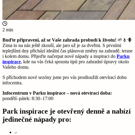
2 min
Buďte připraveni, až se Vaše zahrada probudí k životu!
🌱🌷🪻
Zima to na nás ještě zkouší, ale jaro už je za dveřmi. S prvními
teplejšími dny přichází ideální čas plánovat změny na zahradě, terase
i kolem domu. Přijeďte načerpat nové nápady a inspiraci do
Parku
inspirace
, kde na vás čeká spoustu tipů pro zahradní úpravy okolo
Vašeho domu.
S příchodem nové sezóny jsme pro vás prodloužili otevírací dobu
infocentra.
Infocentrum v Parku inspirace – nová otevírací doba:
pondělí–pátek: 8:30–17:00
Park inspirace je otevřený denně a nabízí
jedinečné nápady pro: