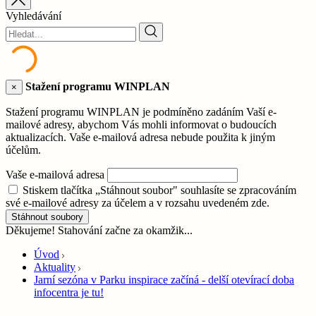
Vyhledávání
Stažení programu WINPLAN
×
Stažení programu WINPLAN je podmíněno zadáním Vaší e-
mailové adresy, abychom Vás mohli informovat o budoucích
aktualizacích. Vaše e-mailová adresa nebude použita k jiným
účelům.
Vaše e-mailová adresa
Stiskem tlačítka „Stáhnout soubor" souhlasíte se zpracováním
své e-mailové adresy za účelem a v rozsahu uvedeném zde.
Stáhnout soubory
Děkujeme! Stahování začne za okamžik...
Úvod
Aktuality
Jarní sezóna v Parku inspirace začíná - delší otevírací doba
infocentra je tu!