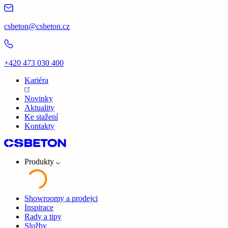
csbeton@csbeton.cz
+420 473 030 400
Kariéra
Novinky
Aktuality
Ke stažení
Kontakty
Produkty
Showroomy a prodejci
Inspirace
Rady a tipy
Služby