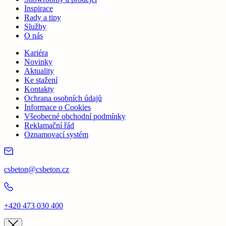
Inspirace
Rady a tipy
Služby
O nás
Kariéra
Novinky
Aktuality
Ke stažení
Kontakty
Ochrana osobních údajů
Informace o Cookies
Všeobecné obchodní podmínky
Reklamační řád
Oznamovací systém
csbeton@csbeton.cz
+420 473 030 400